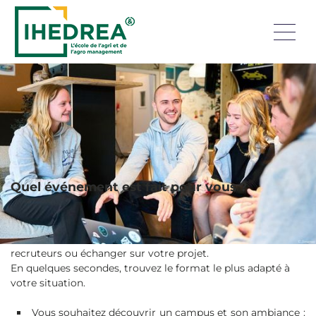
Découvrez les événements de nos écoles tout au long de
l’année : Journées Portes Ouvertes, immersions, job dating,
webinaires, conférences ou rendez-vous personnalisés.
Choisissez le format qui vous correspond et accédez
rapidement aux prochaines dates pour avancer dans votre
projet d’orientation, de formation ou d’alternance.
Quel événement est fait pour vous ?
Chaque événement répond à un
besoin différent
:
découvrir un campus, tester une formation, rencontrer des
recruteurs ou échanger sur votre projet.
En quelques secondes, trouvez le format le plus adapté à
votre situation.
Vous souhaitez découvrir un campus et son ambiance :