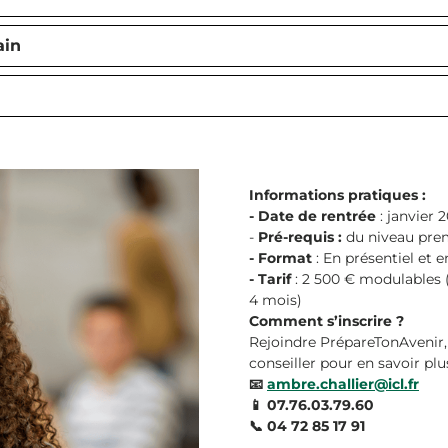
ain
Informations pratiques :
- Date de rentrée
: janvier 2
-
Pré-requis :
du niveau pre
- Format
: En présentiel et e
- Tarif
: 2 500 € modulables
4 mois)
Comment s’inscrire ?
Rejoindre PrépareTonAvenir, 
conseiller pour en savoir plus
📧
ambre.challier@icl.fr
📱 07.76.03.79.60
📞 04 72 85 17 91