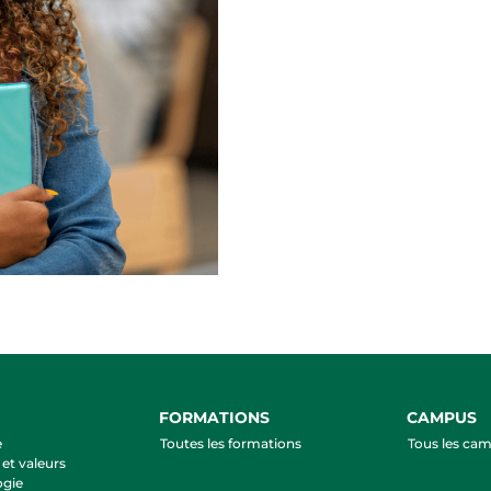
FORMATIONS
CAMPUS
e
Toutes les formations
Tous les ca
et valeurs
ogie