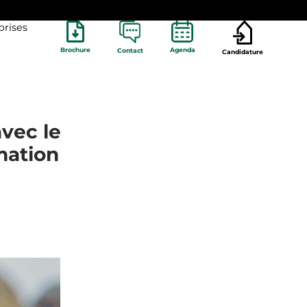
prises
Brochure
Agenda
Contact
Candidature
vec le
mation