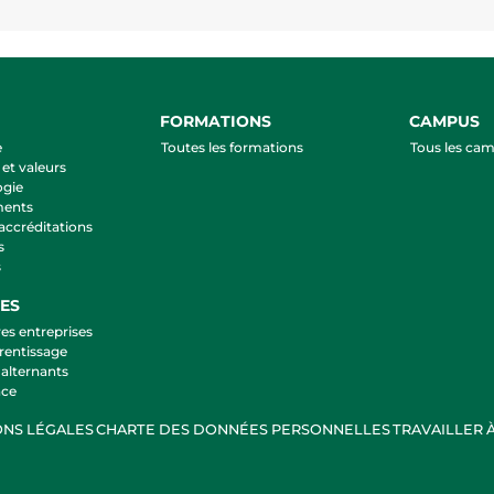
FORMATIONS
CAMPUS
e
Toutes les formations
Tous les ca
et valeurs
ogie
ments
 accréditations
s
s
ES
es entreprises
rentissage
alternants
nce
NS LÉGALES
CHARTE DES DONNÉES PERSONNELLES
TRAVAILLER 