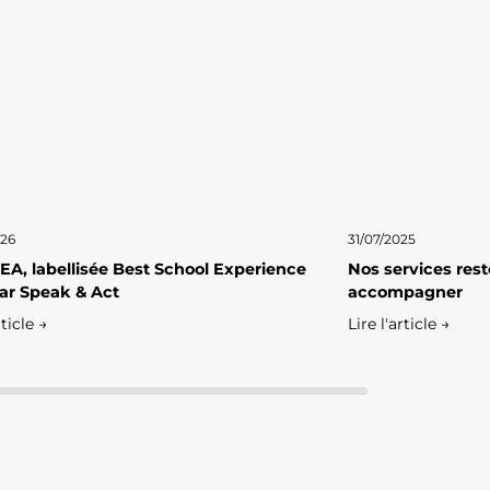
026
31/07/2025
A, labellisée Best School Experience
Nos services res
ar Speak & Act
accompagner
rticle →
Lire l'article →
Léa
Assistante virtuelle · En ligne