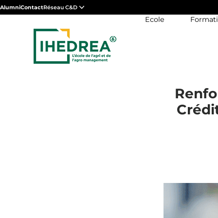
Alumni
Contact
Réseau C&D
Ecole
Format
Renfo
Crédi